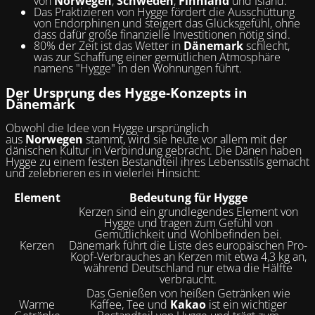
von
Norwegen
,
Schweden
,
Finnland
und Island.
Das Praktizieren von Hygge fördert die Ausschüttung
von Endorphinen und steigert das Glücksgefühl, ohne
dass dafür große finanzielle Investitionen nötig sind.
80% der Zeit ist das Wetter in
Dänemark
schlecht,
was zur Schaffung einer gemütlichen Atmosphäre
namens "Hygge" in den Wohnungen führt.
Der Ursprung des Hygge-Konzepts in
Dänemark
Obwohl die Idee von Hygge ursprünglich
aus
Norwegen
stammt, wird sie heute vor allem mit der
dänischen Kultur in Verbindung gebracht. Die Dänen haben
Hygge zu einem festen Bestandteil ihres Lebensstils gemacht
und zelebrieren es in vielerlei Hinsicht:
Element
Bedeutung für Hygge
Kerzen sind ein grundlegendes Element von
Hygge und tragen zum Gefühl von
Gemütlichkeit und Wohlbefinden bei.
Kerzen
Dänemark führt die Liste des europäischen Pro-
Kopf-Verbrauches an Kerzen mit etwa 4,3 kg an,
während Deutschland nur etwa die Hälfte
verbraucht.
Das Genießen von heißen Getränken wie
Warme
Kaffee, Tee und
Kakao
ist ein wichtiger