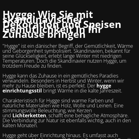
Hygge: Wie Sie mit
skandinavischer
Dekoration und Speisen
Gemütlichkeit in Ihr
Zuhause bringen
"Hygge" ist ein dänischer Begriff, der Gemütlichkeit, Wärme
und Geborgenheit symbolisiert. Skandinavien, bekannt für
seine Glückseligkeit, erlebt lange Winter mit niedrigen
Temperaturen. Doch die Skandinavier nutzen Hygge, um
trotzdem Freude zu finden.
Hygge kann das Zuhause in ein gemütliches Paradies
verwandeln. Besonders in Herbst und Winter, wenn wir
mehr zu Hause bleiben, ist es perfekt. Der
hygge
einrichtungsstil
bringt Wärme in die kalte Jahreszeit.
Charakteristisch für Hygge sind warme Farben und
natürliche Materialien wie Holz, Wolle und Leinen. Eine
stimmungsvolle Beleuchtung, wie Kerzen
und
Lichterketten
, schafft eine behagliche Atmosphäre.
Die Verbindung zur Natur ist ebenfalls wichtig, auch in den
kalten Monaten.
Hygge geht über Einrichtung hinaus. Es umfasst auch