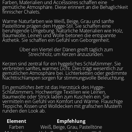
Farben, Materialien und Accessoires schaffen eine
gemütliche Atmosphäre. Diese erinnert an die Behaglichkeit
finnischer Chalets.
Warme Naturfarben wie Weiß, Beige, Grau und sanfte
Pastelltöne prägen den Hygge-Stil. Sie schaffen eine
beruhigende Umgebung. Natürliche Materialien wie Holz,
Baumwolle, Leinen und Wolle betonen die entspannte
Ästhetik. Sie schaffen ein Gefühl von Geborgenheit.
Über ein Viertel der Dänen greift täglich zum
Streichholz, um Kerzen anzuzünden.
Kerzen sind zentral für ein hyggeliches Schlafzimmer. Sie
verbreiten sanftes, warmes Licht. Dies trägt wesentlich zur
gemütlichen Atmosphäre bei. Lichterketten oder gedimmte
Nachttischlampen sorgen für stimmungsvolle Beleuchtung.
Ein
gemütliches bett
ist das Herzstück des Hygge-
Schlafzimmers. Hochwertige Textilien wie Leinen,
Baumwolle oder Strick laden zum Kuscheln ein. Sie
vermitteln ein Gefühl von Komfort und Wärme. Flauschige
Teppiche, Kissen und Wolldecken mit grafischen Mustern
runden den Look ab.
Element
Empfehlung
Farben
Weiß, Beige, Grau, Pastelltöne