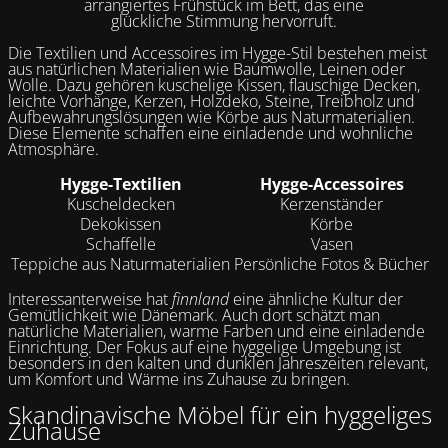
arrangiertes Frühstück im Bett, das eine
glückliche Stimmung hervorruft.
Die Textilien und Accessoires im Hygge-Stil bestehen meist
aus natürlichen Materialien wie Baumwolle, Leinen oder
Wolle. Dazu gehören kuschelige Kissen, flauschige Decken,
leichte Vorhänge, Kerzen, Holzdeko, Steine, Treibholz und
Aufbewahrungslösungen wie Körbe aus Naturmaterialien.
Diese Elemente schaffen eine einladende und wohnliche
Atmosphäre.
Hygge-Textilien
Hygge-Accessoires
Kuscheldecken
Kerzenständer
Dekokissen
Körbe
Schaffelle
Vasen
Teppiche aus Naturmaterialien
Persönliche Fotos & Bücher
Interessanterweise hat
finnland
eine ähnliche Kultur der
Gemütlichkeit wie Dänemark. Auch dort schätzt man
natürliche Materialien, warme Farben und eine einladende
Einrichtung. Der Fokus auf eine hyggelige Umgebung ist
besonders in den kalten und dunklen Jahreszeiten relevant,
um Komfort und Wärme ins Zuhause zu bringen.
Skandinavische Möbel für ein hyggeliges
Zuhause