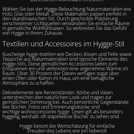
Wählen Sie bei der Hygge-Beleuchtung Naturmaterialien wie
Holz, Glas oder Metall. Diese Materialien passen perfekt in
den skandinavischen Stil. Durch geschickte Platzierung
verschiedener Lichtquellen verwandeln Sie einfache Räume
in gemütliche Wohlfühloasen. So verbreiten Sie das Gefühl
von Hygge in Ihrem Zuhause.
Textilien und Accessoires im Hygge-Stil
Kuschelige
hygge textilien
wie Decken, Kissen und Felle sowie
Teppiche aus Naturmaterialien sind typische Elemente des
Hygge-Stils. Diese gemütlichen Accessoires laden zum
Entspannen ein und verbreiten eine angenehme Wärme im
Raum. Über 30 Prozent der Dänen verfügen sogar über
einen Ofen oder Kamin im Haus, um eine behagliche
Atmosphäre zu schaffen.
Dekoelemente wie Kerzenständer, Körbe und Vasen
unterstreichen den natürlichen Look und tragen zur
gemütlichen Stimmung bei. Auch persönliche Gegenstände
wie Bücher, Fotos und Erinnerungsstücke sind
wichtige
wohnaccessoires hygge
. Lesen gilt als besonders
hyggelig, weshalb oft stapelweise Bücher zu sehen sind.
Hygge betont die Wertschätzung für einfache
Freuden des Lebens wie ein liebevoll