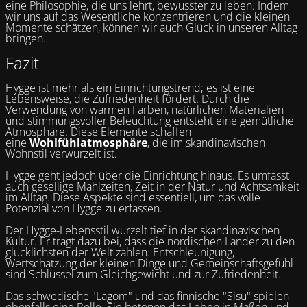
eine Philosophie, die uns lehrt, bewusster zu leben. Indem
wir uns auf das Wesentliche konzentrieren und die kleinen
Momente schätzen, können wir auch Glück in unseren Alltag
bringen.
Fazit
Hygge ist mehr als ein Einrichtungstrend; es ist eine
Lebensweise, die Zufriedenheit fördert. Durch die
Verwendung von warmen Farben, natürlichen Materialien
und stimmungsvoller Beleuchtung entsteht eine gemütliche
Atmosphäre. Diese Elemente schaffen
eine
Wohlfühlatmosphäre
, die im skandinavischen
Wohnstil verwurzelt ist.
Hygge geht jedoch über die Einrichtung hinaus. Es umfasst
auch gesellige Mahlzeiten, Zeit in der Natur und Achtsamkeit
im Alltag. Diese Aspekte sind essentiell, um das volle
Potenzial von Hygge zu erfassen.
Der Hygge-Lebensstil wurzelt tief in der skandinavischen
Kultur. Er trägt dazu bei, dass die nordischen Länder zu den
glücklichsten der Welt zählen. Entschleunigung,
Wertschätzung der kleinen Dinge und Gemeinschaftsgefühl
sind Schlüssel zum Gleichgewicht und zur Zufriedenheit.
Das schwedische "Lagom" und das finnische "Sisu" spielen
ebenfalls eine Rolle. Sie betonen das Leben in Maßen und