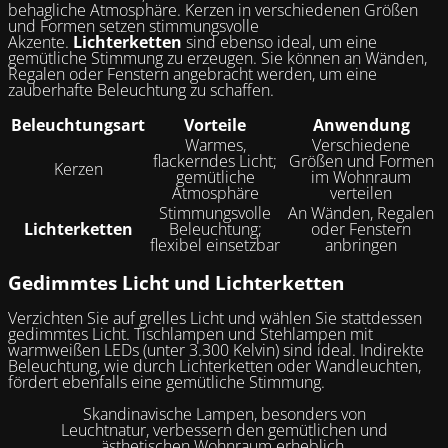
behagliche Atmosphäre. Kerzen in verschiedenen Größen
und Formen setzen stimmungsvolle
Akzente.
Lichterketten
sind ebenso ideal, um eine
gemütliche Stimmung zu erzeugen. Sie können an Wänden,
Regalen oder Fenstern angebracht werden, um eine
zauberhafte Beleuchtung zu schaffen.
Beleuchtungsart
Vorteile
Anwendung
Warmes,
Verschiedene
flackerndes Licht;
Größen und Formen
Kerzen
gemütliche
im Wohnraum
Atmosphäre
verteilen
Stimmungsvolle
An Wänden, Regalen
Lichterketten
Beleuchtung;
oder Fenstern
flexibel einsetzbar
anbringen
Gedimmtes Licht und Lichterketten
Verzichten Sie auf grelles Licht und wählen Sie stattdessen
gedimmtes Licht. Tischlampen und Stehlampen mit
warmweißen LEDs (unter 3.300 Kelvin) sind ideal. Indirekte
Beleuchtung, wie durch Lichterketten oder Wandleuchten,
fördert ebenfalls eine gemütliche Stimmung.
Skandinavische Lampen, besonders von
Leuchtnatur, verbessern den gemütlichen und
ästhetischen Wohnraum erheblich.