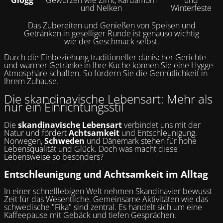
Glögg
Gewürzen wie Zimt, Kardamom
und
und Nelken
Winterfeste
Das Zubereiten und Genießen von Speisen und
Getränken in geselliger Runde ist genauso wichtig
wie der Geschmack selbst.
Durch die Einbeziehung traditioneller dänischer Gerichte
und warmer Getränke in Ihre Küche können Sie eine Hygge-
Atmosphäre schaffen. So fördern Sie die Gemütlichkeit in
Ihrem Zuhause.
Die skandinavische Lebensart: Mehr als
nur ein Einrichtungsstil
Die
skandinavische Lebensart
verbindet uns mit der
Natur und fördert
Achtsamkeit
und Entschleunigung.
Norwegen,
Schweden
und Dänemark stehen für hohe
Lebensqualität und Glück. Doch was macht diese
Lebensweise so besonders?
Entschleunigung und Achtsamkeit im Alltag
In einer schnelllebigen Welt nehmen Skandinavier bewusst
Zeit für das Wesentliche. Gemeinsame Aktivitäten wie das
schwedische "Fika" sind zentral. Es handelt sich um eine
Kaffeepause mit Gebäck und tiefen Gesprächen.