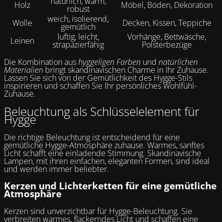
natürlich, warm,
Holz
Möbel, Böden, Dekoration
robust
weich, isolierend,
Wolle
Decken, Kissen, Teppiche
gemütlich
luftig, leicht,
Vorhänge, Bettwäsche,
Leinen
strapazierfähig
Polsterbezüge
Die Kombination aus
hyggeligen Farben
und
natürlichen
Materialien
bringt skandinavischen Charme in Ihr Zuhause.
Lassen Sie sich von der Gemütlichkeit des Hygge-Stils
inspirieren und schaffen Sie Ihr persönliches Wohlfühl-
Zuhause.
Beleuchtung als Schlüsselelement für
Hygge
Die richtige Beleuchtung ist entscheidend für eine
gemütliche Hygge-Atmosphäre zuhause. Warmes, sanftes
Licht schafft eine einladende Stimmung. Skandinavische
Lampen, mit ihren einfachen, eleganten Formen, sind ideal
und werden immer beliebter.
Kerzen und Lichterketten für eine gemütliche
Atmosphäre
Kerzen sind unverzichtbar für Hygge-Beleuchtung. Sie
verbreiten warmes, flackerndes Licht und schaffen eine