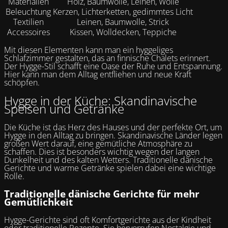
Materialien
Holz, Baumwolle, Leinen, Wolle
Beleuchtung
Kerzen, Lichterketten, gedimmtes Licht
Textilien
Leinen, Baumwolle, Strick
Accessoires
Kissen, Wolldecken, Teppiche
Mit diesen Elementen kann man ein hyggeliges
Schlafzimmer gestalten, das an finnische Chalets erinnert.
Der Hygge-Stil schafft eine Oase der Ruhe und Entspannung.
Hier kann man dem Alltag entfliehen und neue Kraft
schöpfen.
Hygge in der Küche: Skandinavische
Speisen und Getränke
Die Küche ist das Herz des Hauses und der perfekte Ort, um
Hygge in den Alltag zu bringen. Skandinavische Länder legen
großen Wert darauf, eine gemütliche Atmosphäre zu
schaffen. Dies ist besonders wichtig wegen der langen
Dunkelheit und des kalten Wetters. Traditionelle dänische
Gerichte und warme Getränke spielen dabei eine wichtige
Rolle.
Traditionelle dänische Gerichte für mehr
Gemütlichkeit
Hygge-Gerichte sind oft Komfortgerichte aus der Kindheit
oder traditionelle Rezepte. Sie hervorrufen Nostalgie und