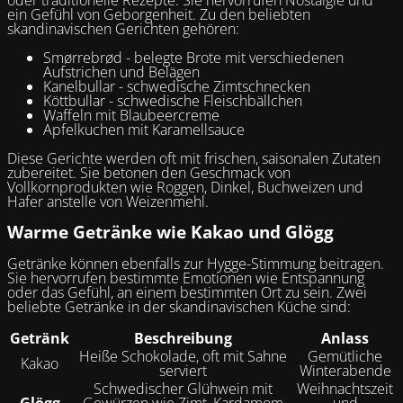
ein Gefühl von Geborgenheit. Zu den beliebten
skandinavischen Gerichten gehören:
Smørrebrød - belegte Brote mit verschiedenen
Aufstrichen und Belägen
Kanelbullar - schwedische Zimtschnecken
Köttbullar - schwedische Fleischbällchen
Waffeln mit Blaubeercreme
Apfelkuchen mit Karamellsauce
Diese Gerichte werden oft mit frischen, saisonalen Zutaten
zubereitet. Sie betonen den Geschmack von
Vollkornprodukten wie Roggen, Dinkel, Buchweizen und
Hafer anstelle von Weizenmehl.
Warme Getränke wie Kakao und Glögg
Getränke können ebenfalls zur Hygge-Stimmung beitragen.
Sie hervorrufen bestimmte Emotionen wie Entspannung
oder das Gefühl, an einem bestimmten Ort zu sein. Zwei
beliebte Getränke in der skandinavischen Küche sind:
Getränk
Beschreibung
Anlass
Heiße Schokolade, oft mit Sahne
Gemütliche
Kakao
serviert
Winterabende
Schwedischer Glühwein mit
Weihnachtszeit