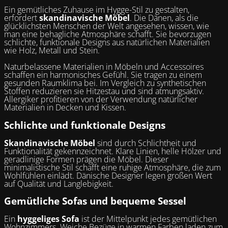
Ein gemütliches Zuhause im Hygge-Stil zu gestalten,
erfordert
skandinavische Möbel
. Die Dänen, als die
glücklichsten Menschen der Welt angesehen, wissen, wie
man eine behagliche Atmosphäre schafft. Sie bevorzugen
schlichte, funktionale Designs aus natürlichen Materialien
wie Holz, Metall und Stein.
Naturbelassene Materialien in Möbeln und Accessoires
schaffen ein harmonisches Gefühl. Sie tragen zu einem
gesunden Raumklima bei. Im Vergleich zu synthetischen
Stoffen reduzieren sie Hitzestau und sind atmungsaktiv.
Allergiker profitieren von der Verwendung natürlicher
Materialien in Decken und Kissen.
Schlichte und funktionale Designs
Skandinavische Möbel
sind durch Schlichtheit und
Funktionalität gekennzeichnet. Klare Linien, helle Hölzer und
geradlinige Formen prägen die Möbel. Dieser
minimalistische Stil schafft eine ruhige Atmosphäre, die zum
Wohlfühlen einlädt. Dänische Designer legen großen Wert
auf Qualität und Langlebigkeit.
Gemütliche Sofas und bequeme Sessel
Ein
hyggeliges Sofa
ist der Mittelpunkt jedes gemütlichen
Wohnzimmers. Weiche Bezüge in warmen Farben laden zum