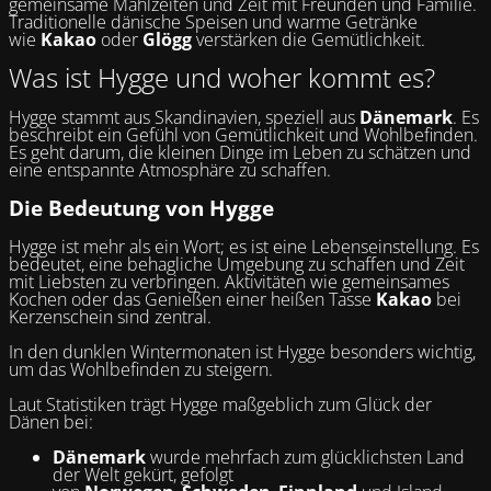
gemeinsame Mahlzeiten und Zeit mit Freunden und Familie.
Traditionelle dänische Speisen und warme Getränke
wie
Kakao
oder
Glögg
verstärken die Gemütlichkeit.
Was ist Hygge und woher kommt es?
Hygge stammt aus Skandinavien, speziell aus
Dänemark
. Es
beschreibt ein Gefühl von Gemütlichkeit und Wohlbefinden.
Es geht darum, die kleinen Dinge im Leben zu schätzen und
eine entspannte Atmosphäre zu schaffen.
Die Bedeutung von Hygge
Hygge ist mehr als ein Wort; es ist eine Lebenseinstellung. Es
bedeutet, eine behagliche Umgebung zu schaffen und Zeit
mit Liebsten zu verbringen. Aktivitäten wie gemeinsames
Kochen oder das Genießen einer heißen Tasse
Kakao
bei
Kerzenschein sind zentral.
In den dunklen Wintermonaten ist Hygge besonders wichtig,
um das Wohlbefinden zu steigern.
Laut Statistiken trägt Hygge maßgeblich zum Glück der
Dänen bei:
Dänemark
wurde mehrfach zum glücklichsten Land
der Welt gekürt, gefolgt