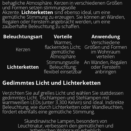
behagliche Atmosphäre. Kerzen in verschiedenen Größen
und Formen setzen stimmungsvolle
Akzente.
Lichterketten
sind ebenso ideal, um eine
gemütliche Stimmung zu erzeugen. Sie können an Wänden,
Regalen oder Fenstern angebracht werden, um eine
zauberhafte Beleuchtung zu schaffen.
Beleuchtungsart
Vorteile
Anwendung
Warmes,
Verschiedene
flackerndes Licht;
Größen und Formen
Kerzen
gemütliche
im Wohnraum
Atmosphäre
verteilen
Stimmungsvolle
An Wänden, Regalen
Lichterketten
Beleuchtung;
oder Fenstern
flexibel einsetzbar
anbringen
Gedimmtes Licht und Lichterketten
Verzichten Sie auf grelles Licht und wählen Sie stattdessen
gedimmtes Licht. Tischlampen und Stehlampen mit
warmweißen LEDs (unter 3.300 Kelvin) sind ideal. Indirekte
Beleuchtung, wie durch Lichterketten oder Wandleuchten,
fördert ebenfalls eine gemütliche Stimmung.
Skandinavische Lampen, besonders von
Leuchtnatur, verbessern den gemütlichen und
ästhetischen Wohnraum erheblich.