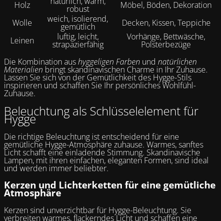
natürlich, warm,
Holz
Möbel, Böden, Dekoration
robust
weich, isolierend,
Wolle
Decken, Kissen, Teppiche
gemütlich
luftig, leicht,
Vorhänge, Bettwäsche,
Leinen
strapazierfähig
Polsterbezüge
Die Kombination aus
hyggeligen Farben
und
natürlichen
Materialien
bringt skandinavischen Charme in Ihr Zuhause.
Lassen Sie sich von der Gemütlichkeit des Hygge-Stils
inspirieren und schaffen Sie Ihr persönliches Wohlfühl-
Zuhause.
Beleuchtung als Schlüsselelement für
Hygge
Die richtige Beleuchtung ist entscheidend für eine
gemütliche Hygge-Atmosphäre zuhause. Warmes, sanftes
Licht schafft eine einladende Stimmung. Skandinavische
Lampen, mit ihren einfachen, eleganten Formen, sind ideal
und werden immer beliebter.
Kerzen und Lichterketten für eine gemütliche
Atmosphäre
Kerzen sind unverzichtbar für Hygge-Beleuchtung. Sie
verbreiten warmes, flackerndes Licht und schaffen eine