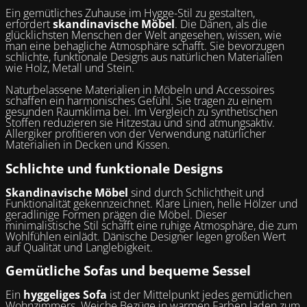
Ein gemütliches Zuhause im Hygge-Stil zu gestalten,
erfordert
skandinavische Möbel
. Die Dänen, als die
glücklichsten Menschen der Welt angesehen, wissen, wie
man eine behagliche Atmosphäre schafft. Sie bevorzugen
schlichte, funktionale Designs aus natürlichen Materialien
wie Holz, Metall und Stein.
Naturbelassene Materialien in Möbeln und Accessoires
schaffen ein harmonisches Gefühl. Sie tragen zu einem
gesunden Raumklima bei. Im Vergleich zu synthetischen
Stoffen reduzieren sie Hitzestau und sind atmungsaktiv.
Allergiker profitieren von der Verwendung natürlicher
Materialien in Decken und Kissen.
Schlichte und funktionale Designs
Skandinavische Möbel
sind durch Schlichtheit und
Funktionalität gekennzeichnet. Klare Linien, helle Hölzer und
geradlinige Formen prägen die Möbel. Dieser
minimalistische Stil schafft eine ruhige Atmosphäre, die zum
Wohlfühlen einlädt. Dänische Designer legen großen Wert
auf Qualität und Langlebigkeit.
Gemütliche Sofas und bequeme Sessel
Ein
hyggeliges Sofa
ist der Mittelpunkt jedes gemütlichen
Wohnzimmers. Weiche Bezüge in warmen Farben laden zum