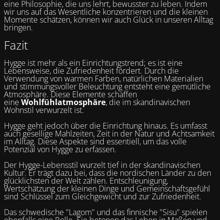
eine Philosophie, die uns lehrt, bewusster zu leben. Indem
wir uns auf das Wesentliche konzentrieren und die kleinen
Momente schätzen, können wir auch Glück in unseren Alltag
bringen.
Fazit
Hygge ist mehr als ein Einrichtungstrend; es ist eine
Lebensweise, die Zufriedenheit fördert. Durch die
Verwendung von warmen Farben, natürlichen Materialien
und stimmungsvoller Beleuchtung entsteht eine gemütliche
Atmosphäre. Diese Elemente schaffen
eine
Wohlfühlatmosphäre
, die im skandinavischen
Wohnstil verwurzelt ist.
Hygge geht jedoch über die Einrichtung hinaus. Es umfasst
auch gesellige Mahlzeiten, Zeit in der Natur und Achtsamkeit
im Alltag. Diese Aspekte sind essentiell, um das volle
Potenzial von Hygge zu erfassen.
Der Hygge-Lebensstil wurzelt tief in der skandinavischen
Kultur. Er trägt dazu bei, dass die nordischen Länder zu den
glücklichsten der Welt zählen. Entschleunigung,
Wertschätzung der kleinen Dinge und Gemeinschaftsgefühl
sind Schlüssel zum Gleichgewicht und zur Zufriedenheit.
Das schwedische "Lagom" und das finnische "Sisu" spielen
ebenfalls eine Rolle. Sie betonen das Leben in Maßen und