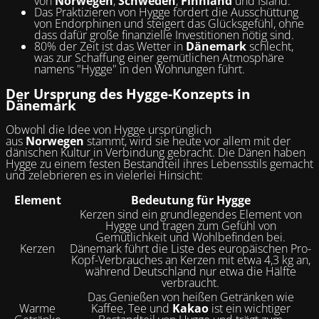
von
Norwegen
,
Schweden
,
Finnland
und Island.
Das Praktizieren von Hygge fördert die Ausschüttung
von Endorphinen und steigert das Glücksgefühl, ohne
dass dafür große finanzielle Investitionen nötig sind.
80% der Zeit ist das Wetter in
Dänemark
schlecht,
was zur Schaffung einer gemütlichen Atmosphäre
namens "Hygge" in den Wohnungen führt.
Der Ursprung des Hygge-Konzepts in
Dänemark
Obwohl die Idee von Hygge ursprünglich
aus
Norwegen
stammt, wird sie heute vor allem mit der
dänischen Kultur in Verbindung gebracht. Die Dänen haben
Hygge zu einem festen Bestandteil ihres Lebensstils gemacht
und zelebrieren es in vielerlei Hinsicht:
Element
Bedeutung für Hygge
Kerzen sind ein grundlegendes Element von
Hygge und tragen zum Gefühl von
Gemütlichkeit und Wohlbefinden bei.
Kerzen
Dänemark führt die Liste des europäischen Pro-
Kopf-Verbrauches an Kerzen mit etwa 4,3 kg an,
während Deutschland nur etwa die Hälfte
verbraucht.
Das Genießen von heißen Getränken wie
Warme
Kaffee, Tee und
Kakao
ist ein wichtiger