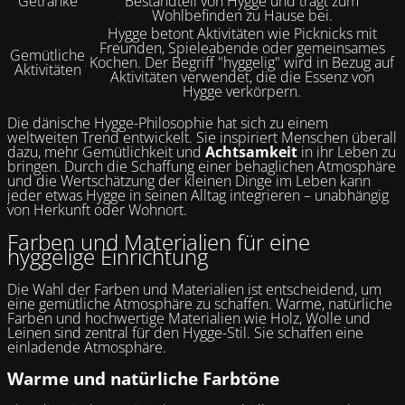
Getränke
Bestandteil von Hygge und trägt zum
Wohlbefinden zu Hause bei.
Hygge betont Aktivitäten wie Picknicks mit
Freunden, Spieleabende oder gemeinsames
Gemütliche
Kochen. Der Begriff "hyggelig" wird in Bezug auf
Aktivitäten
Aktivitäten verwendet, die die Essenz von
Hygge verkörpern.
Die dänische Hygge-Philosophie hat sich zu einem
weltweiten Trend entwickelt. Sie inspiriert Menschen überall
dazu, mehr Gemütlichkeit und
Achtsamkeit
in ihr Leben zu
bringen. Durch die Schaffung einer behaglichen Atmosphäre
und die Wertschätzung der kleinen Dinge im Leben kann
jeder etwas Hygge in seinen Alltag integrieren – unabhängig
von Herkunft oder Wohnort.
Farben und Materialien für eine
hyggelige Einrichtung
Die Wahl der Farben und Materialien ist entscheidend, um
eine gemütliche Atmosphäre zu schaffen. Warme, natürliche
Farben und hochwertige Materialien wie Holz, Wolle und
Leinen sind zentral für den Hygge-Stil. Sie schaffen eine
einladende Atmosphäre.
Warme und natürliche Farbtöne