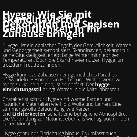
Hygge: Wie Sie mit
skandinavischer
Dekoration und Speisen
Gemütlichkeit in Ihr
Zuhause bringen
"Hygge" ist ein dänischer Begriff, der Gemütlichkeit, Wärme
und Geborgenheit symbolisiert. Skandinavien, bekannt für
seine Glückseligkeit, erlebt lange Winter mit niedrigen
Temperaturen. Doch die Skandinavier nutzen Hygge, um
trotzdem Freude zu finden.
Hygge kann das Zuhause in ein gemütliches Paradies
verwandeln. Besonders in Herbst und Winter, wenn wir
mehr zu Hause bleiben, ist es perfekt. Der
hygge
einrichtungsstil
bringt Wärme in die kalte Jahreszeit.
Charakteristisch für Hygge sind warme Farben und
natürliche Materialien wie Holz, Wolle und Leinen. Eine
stimmungsvolle Beleuchtung, wie Kerzen
und
Lichterketten
, schafft eine behagliche Atmosphäre.
Die Verbindung zur Natur ist ebenfalls wichtig, auch in den
kalten Monaten.
Hygge geht über Einrichtung hinaus. Es umfasst auch