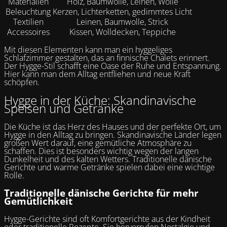
Materialien
Holz, Baumwolle, Leinen, Wolle
Beleuchtung
Kerzen, Lichterketten, gedimmtes Licht
Textilien
Leinen, Baumwolle, Strick
Accessoires
Kissen, Wolldecken, Teppiche
Mit diesen Elementen kann man ein hyggeliges
Schlafzimmer gestalten, das an finnische Chalets erinnert.
Der Hygge-Stil schafft eine Oase der Ruhe und Entspannung.
Hier kann man dem Alltag entfliehen und neue Kraft
schöpfen.
Hygge in der Küche: Skandinavische
Speisen und Getränke
Die Küche ist das Herz des Hauses und der perfekte Ort, um
Hygge in den Alltag zu bringen. Skandinavische Länder legen
großen Wert darauf, eine gemütliche Atmosphäre zu
schaffen. Dies ist besonders wichtig wegen der langen
Dunkelheit und des kalten Wetters. Traditionelle dänische
Gerichte und warme Getränke spielen dabei eine wichtige
Rolle.
Traditionelle dänische Gerichte für mehr
Gemütlichkeit
Hygge-Gerichte sind oft Komfortgerichte aus der Kindheit
oder traditionelle Rezepte. Sie hervorrufen Nostalgie und