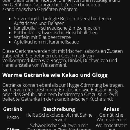
ein Gefühl von Geborgenheit. Zu den beliebten
skandinavischen Gerichten gehören:
Smørrebrød - belegte Brote mit verschiedenen
Aufstrichen und Belägen
Kanelbullar - schwedische Zimtschnecken
Köttbullar - schwedische Fleischbällchen
Waffeln mit Blaubeercreme
Apfelkuchen mit Karamellsauce
Diese Gerichte werden oft mit frischen, saisonalen Zutaten
zubereitet. Sie betonen den Geschmack von
Vollkornprodukten wie Roggen, Dinkel, Buchweizen und
Hafer anstelle von Weizenmehl.
Warme Getränke wie Kakao und Glögg
Getränke können ebenfalls zur Hygge-Stimmung beitragen.
Sie hervorrufen bestimmte Emotionen wie Entspannung
oder das Gefühl, an einem bestimmten Ort zu sein. Zwei
beliebte Getränke in der skandinavischen Küche sind:
Getränk
Beschreibung
Anlass
Heiße Schokolade, oft mit Sahne
Gemütliche
Kakao
serviert
Winterabende
Schwedischer Glühwein mit
Weihnachtszeit