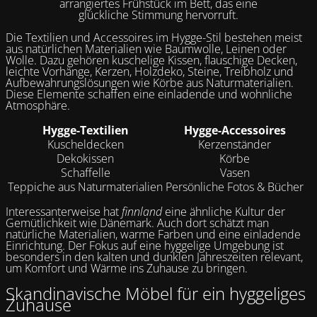
arrangiertes Frühstück im Bett, das eine
glückliche Stimmung hervorruft.
Die Textilien und Accessoires im Hygge-Stil bestehen meist
aus natürlichen Materialien wie Baumwolle, Leinen oder
Wolle. Dazu gehören kuschelige Kissen, flauschige Decken,
leichte Vorhänge, Kerzen, Holzdeko, Steine, Treibholz und
Aufbewahrungslösungen wie Körbe aus Naturmaterialien.
Diese Elemente schaffen eine einladende und wohnliche
Atmosphäre.
Hygge-Textilien
Hygge-Accessoires
Kuscheldecken
Kerzenständer
Dekokissen
Körbe
Schaffelle
Vasen
Teppiche aus Naturmaterialien
Persönliche Fotos & Bücher
Interessanterweise hat
finnland
eine ähnliche Kultur der
Gemütlichkeit wie Dänemark. Auch dort schätzt man
natürliche Materialien, warme Farben und eine einladende
Einrichtung. Der Fokus auf eine hyggelige Umgebung ist
besonders in den kalten und dunklen Jahreszeiten relevant,
um Komfort und Wärme ins Zuhause zu bringen.
Skandinavische Möbel für ein hyggeliges
Zuhause