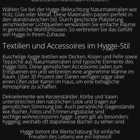
Wählen Sie bei der Hygge-Beleuchtung Naturmaterialien wie
Holz, Glas oder Metall. Diese Materialien passen perfekt in
den skandinavischen Stil. Durch geschickte Platzierung
verschiedener Lichtquellen verwandeln Sie einfache Räume
in gemütliche Wohlfühloasen. So verbreiten Sie das Gefühl
von Hygge in Ihrem Zuhause.
Textilien und Accessoires im Hygge-Stil
Kuschelige
hygge textilien
wie Decken, Kissen und Felle sowie
Teppiche aus Naturmaterialien sind typische Elemente des
Hygge-Stils. Diese gemütlichen Accessoires laden zum
Entspannen ein und verbreiten eine angenehme Wärme im
Raum. Über 30 Prozent der Dänen verfügen sogar über
einen Ofen oder Kamin im Haus, um eine behagliche
Atmosphäre zu schaffen.
Dekoelemente wie Kerzenständer, Körbe und Vasen
unterstreichen den natürlichen Look und tragen zur
gemütlichen Stimmung bei. Auch persönliche Gegenstände
wie Bücher, Fotos und Erinnerungsstücke sind
wichtige
wohnaccessoires hygge
. Lesen gilt als besonders
hyggelig, weshalb oft stapelweise Bücher zu sehen sind.
Hygge betont die Wertschätzung für einfache
Freuden des Lebens wie ein liebevoll