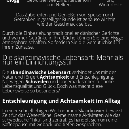
Glögg
Gewürzen wie Zimt, Kardamom
und
und Nelken
Winterfeste
Das Zubereiten und Genießen von Speisen und
Getränken in geselliger Runde ist genauso wichtig
wie der Geschmack selbst.
Durch die Einbeziehung traditioneller dänischer Gerichte
und warmer Getränke in Ihre Küche können Sie eine Hygge-
Atmosphäre schaffen. So fördern Sie die Gemütlichkeit in
Ihrem Zuhause.
Die skandinavische Lebensart: Mehr als
nur ein Einrichtungsstil
Die
skandinavische Lebensart
verbindet uns mit der
Natur und fördert
Achtsamkeit
und Entschleunigung.
Norwegen,
Schweden
und Dänemark stehen für hohe
Lebensqualität und Glück. Doch was macht diese
Lebensweise so besonders?
Entschleunigung und Achtsamkeit im Alltag
In einer schnelllebigen Welt nehmen Skandinavier bewusst
Zeit für das Wesentliche. Gemeinsame Aktivitäten wie das
schwedische "Fika" sind zentral. Es handelt sich um eine
Kaffeepause mit Gebäck und tiefen Gesprächen.