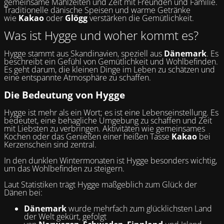
gemeinsame Mahlzeiten und Zeit mit Freunden und Familie.
Traditionelle dänische Speisen und warme Getränke
wie
Kakao
oder
Glögg
verstärken die Gemütlichkeit.
Was ist Hygge und woher kommt es?
Hygge stammt aus Skandinavien, speziell aus
Dänemark
. Es
beschreibt ein Gefühl von Gemütlichkeit und Wohlbefinden.
Es geht darum, die kleinen Dinge im Leben zu schätzen und
eine entspannte Atmosphäre zu schaffen.
Die Bedeutung von Hygge
Hygge ist mehr als ein Wort; es ist eine Lebenseinstellung. Es
bedeutet, eine behagliche Umgebung zu schaffen und Zeit
mit Liebsten zu verbringen. Aktivitäten wie gemeinsames
Kochen oder das Genießen einer heißen Tasse
Kakao
bei
Kerzenschein sind zentral.
In den dunklen Wintermonaten ist Hygge besonders wichtig,
um das Wohlbefinden zu steigern.
Laut Statistiken trägt Hygge maßgeblich zum Glück der
Dänen bei:
Dänemark
wurde mehrfach zum glücklichsten Land
der Welt gekürt, gefolgt