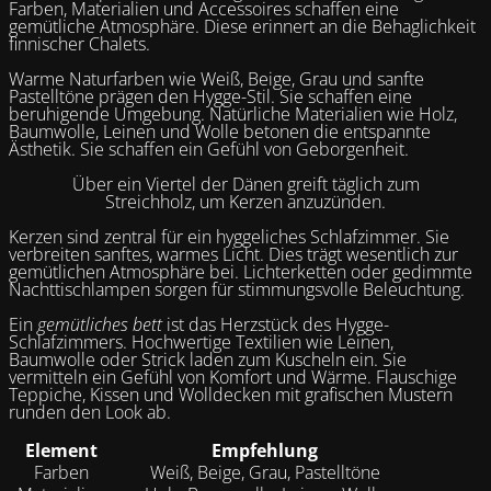
Farben, Materialien und Accessoires schaffen eine
gemütliche Atmosphäre. Diese erinnert an die Behaglichkeit
finnischer Chalets.
Warme Naturfarben wie Weiß, Beige, Grau und sanfte
Pastelltöne prägen den Hygge-Stil. Sie schaffen eine
beruhigende Umgebung. Natürliche Materialien wie Holz,
Baumwolle, Leinen und Wolle betonen die entspannte
Ästhetik. Sie schaffen ein Gefühl von Geborgenheit.
Über ein Viertel der Dänen greift täglich zum
Streichholz, um Kerzen anzuzünden.
Kerzen sind zentral für ein hyggeliches Schlafzimmer. Sie
verbreiten sanftes, warmes Licht. Dies trägt wesentlich zur
gemütlichen Atmosphäre bei. Lichterketten oder gedimmte
Nachttischlampen sorgen für stimmungsvolle Beleuchtung.
Ein
gemütliches bett
ist das Herzstück des Hygge-
Schlafzimmers. Hochwertige Textilien wie Leinen,
Baumwolle oder Strick laden zum Kuscheln ein. Sie
vermitteln ein Gefühl von Komfort und Wärme. Flauschige
Teppiche, Kissen und Wolldecken mit grafischen Mustern
runden den Look ab.
Element
Empfehlung
Farben
Weiß, Beige, Grau, Pastelltöne