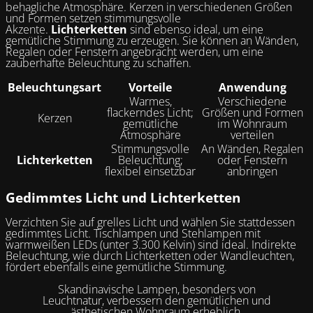
behagliche Atmosphäre. Kerzen in verschiedenen Größen
und Formen setzen stimmungsvolle
Akzente.
Lichterketten
sind ebenso ideal, um eine
gemütliche Stimmung zu erzeugen. Sie können an Wänden,
Regalen oder Fenstern angebracht werden, um eine
zauberhafte Beleuchtung zu schaffen.
Beleuchtungsart
Vorteile
Anwendung
Warmes,
Verschiedene
flackerndes Licht;
Größen und Formen
Kerzen
gemütliche
im Wohnraum
Atmosphäre
verteilen
Stimmungsvolle
An Wänden, Regalen
Lichterketten
Beleuchtung;
oder Fenstern
flexibel einsetzbar
anbringen
Gedimmtes Licht und Lichterketten
Verzichten Sie auf grelles Licht und wählen Sie stattdessen
gedimmtes Licht. Tischlampen und Stehlampen mit
warmweißen LEDs (unter 3.300 Kelvin) sind ideal. Indirekte
Beleuchtung, wie durch Lichterketten oder Wandleuchten,
fördert ebenfalls eine gemütliche Stimmung.
Skandinavische Lampen, besonders von
Leuchtnatur, verbessern den gemütlichen und
ästhetischen Wohnraum erheblich.