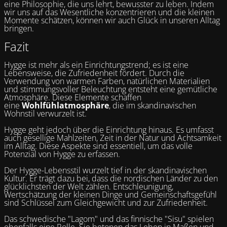
eine Philosophie, die uns lehrt, bewusster zu leben. Indem
wir uns auf das Wesentliche konzentrieren und die kleinen
Momente schätzen, können wir auch Glück in unseren Alltag
bringen.
Fazit
Hygge ist mehr als ein Einrichtungstrend; es ist eine
Lebensweise, die Zufriedenheit fördert. Durch die
Verwendung von warmen Farben, natürlichen Materialien
und stimmungsvoller Beleuchtung entsteht eine gemütliche
Atmosphäre. Diese Elemente schaffen
eine
Wohlfühlatmosphäre
, die im skandinavischen
Wohnstil verwurzelt ist.
Hygge geht jedoch über die Einrichtung hinaus. Es umfasst
auch gesellige Mahlzeiten, Zeit in der Natur und Achtsamkeit
im Alltag. Diese Aspekte sind essentiell, um das volle
Potenzial von Hygge zu erfassen.
Der Hygge-Lebensstil wurzelt tief in der skandinavischen
Kultur. Er trägt dazu bei, dass die nordischen Länder zu den
glücklichsten der Welt zählen. Entschleunigung,
Wertschätzung der kleinen Dinge und Gemeinschaftsgefühl
sind Schlüssel zum Gleichgewicht und zur Zufriedenheit.
Das schwedische "Lagom" und das finnische "Sisu" spielen
ebenfalls eine Rolle. Sie betonen das Leben in Maßen und