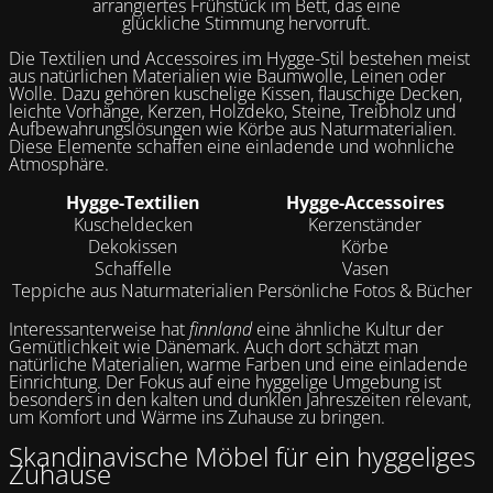
arrangiertes Frühstück im Bett, das eine
glückliche Stimmung hervorruft.
Die Textilien und Accessoires im Hygge-Stil bestehen meist
aus natürlichen Materialien wie Baumwolle, Leinen oder
Wolle. Dazu gehören kuschelige Kissen, flauschige Decken,
leichte Vorhänge, Kerzen, Holzdeko, Steine, Treibholz und
Aufbewahrungslösungen wie Körbe aus Naturmaterialien.
Diese Elemente schaffen eine einladende und wohnliche
Atmosphäre.
Hygge-Textilien
Hygge-Accessoires
Kuscheldecken
Kerzenständer
Dekokissen
Körbe
Schaffelle
Vasen
Teppiche aus Naturmaterialien
Persönliche Fotos & Bücher
Interessanterweise hat
finnland
eine ähnliche Kultur der
Gemütlichkeit wie Dänemark. Auch dort schätzt man
natürliche Materialien, warme Farben und eine einladende
Einrichtung. Der Fokus auf eine hyggelige Umgebung ist
besonders in den kalten und dunklen Jahreszeiten relevant,
um Komfort und Wärme ins Zuhause zu bringen.
Skandinavische Möbel für ein hyggeliges
Zuhause