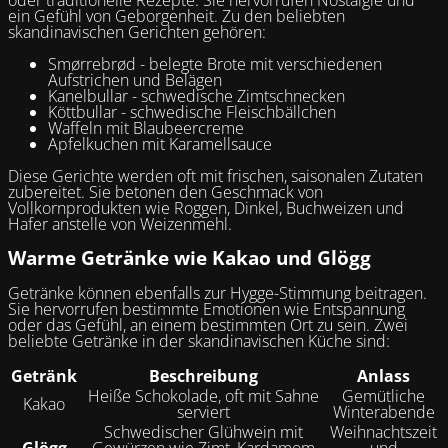
ein Gefühl von Geborgenheit. Zu den beliebten
skandinavischen Gerichten gehören:
Smørrebrød - belegte Brote mit verschiedenen
Aufstrichen und Belägen
Kanelbullar - schwedische Zimtschnecken
Köttbullar - schwedische Fleischbällchen
Waffeln mit Blaubeercreme
Apfelkuchen mit Karamellsauce
Diese Gerichte werden oft mit frischen, saisonalen Zutaten
zubereitet. Sie betonen den Geschmack von
Vollkornprodukten wie Roggen, Dinkel, Buchweizen und
Hafer anstelle von Weizenmehl.
Warme Getränke wie Kakao und Glögg
Getränke können ebenfalls zur Hygge-Stimmung beitragen.
Sie hervorrufen bestimmte Emotionen wie Entspannung
oder das Gefühl, an einem bestimmten Ort zu sein. Zwei
beliebte Getränke in der skandinavischen Küche sind:
Getränk
Beschreibung
Anlass
Heiße Schokolade, oft mit Sahne
Gemütliche
Kakao
serviert
Winterabende
Schwedischer Glühwein mit
Weihnachtszeit