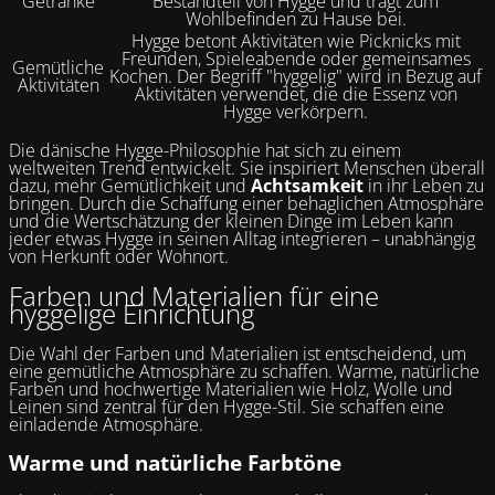
Getränke
Bestandteil von Hygge und trägt zum
Wohlbefinden zu Hause bei.
Hygge betont Aktivitäten wie Picknicks mit
Freunden, Spieleabende oder gemeinsames
Gemütliche
Kochen. Der Begriff "hyggelig" wird in Bezug auf
Aktivitäten
Aktivitäten verwendet, die die Essenz von
Hygge verkörpern.
Die dänische Hygge-Philosophie hat sich zu einem
weltweiten Trend entwickelt. Sie inspiriert Menschen überall
dazu, mehr Gemütlichkeit und
Achtsamkeit
in ihr Leben zu
bringen. Durch die Schaffung einer behaglichen Atmosphäre
und die Wertschätzung der kleinen Dinge im Leben kann
jeder etwas Hygge in seinen Alltag integrieren – unabhängig
von Herkunft oder Wohnort.
Farben und Materialien für eine
hyggelige Einrichtung
Die Wahl der Farben und Materialien ist entscheidend, um
eine gemütliche Atmosphäre zu schaffen. Warme, natürliche
Farben und hochwertige Materialien wie Holz, Wolle und
Leinen sind zentral für den Hygge-Stil. Sie schaffen eine
einladende Atmosphäre.
Warme und natürliche Farbtöne