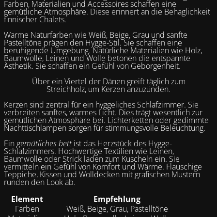
Farben, Materialien und Accessoires schaffen eine
gemütliche Atmosphäre. Diese erinnert an die Behaglichkeit
finnischer Chalets.
Warme Naturfarben wie Weiß, Beige, Grau und sanfte
Pastelltöne prägen den Hygge-Stil. Sie schaffen eine
beruhigende Umgebung. Natürliche Materialien wie Holz,
Baumwolle, Leinen und Wolle betonen die entspannte
Ästhetik. Sie schaffen ein Gefühl von Geborgenheit.
Über ein Viertel der Dänen greift täglich zum
Streichholz, um Kerzen anzuzünden.
Kerzen sind zentral für ein hyggeliches Schlafzimmer. Sie
verbreiten sanftes, warmes Licht. Dies trägt wesentlich zur
gemütlichen Atmosphäre bei. Lichterketten oder gedimmte
Nachttischlampen sorgen für stimmungsvolle Beleuchtung.
Ein
gemütliches bett
ist das Herzstück des Hygge-
Schlafzimmers. Hochwertige Textilien wie Leinen,
Baumwolle oder Strick laden zum Kuscheln ein. Sie
vermitteln ein Gefühl von Komfort und Wärme. Flauschige
Teppiche, Kissen und Wolldecken mit grafischen Mustern
runden den Look ab.
Element
Empfehlung
Farben
Weiß, Beige, Grau, Pastelltöne