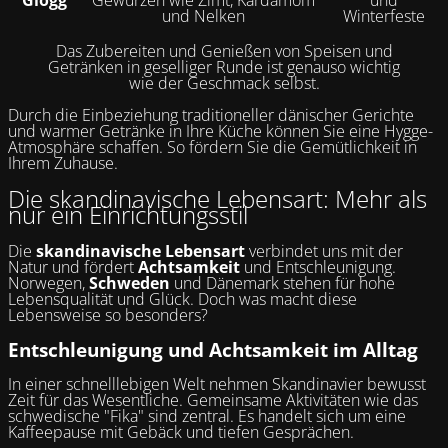
Glögg
Gewürzen wie Zimt, Kardamom
und
und Nelken
Winterfeste
Das Zubereiten und Genießen von Speisen und
Getränken in geselliger Runde ist genauso wichtig
wie der Geschmack selbst.
Durch die Einbeziehung traditioneller dänischer Gerichte
und warmer Getränke in Ihre Küche können Sie eine Hygge-
Atmosphäre schaffen. So fördern Sie die Gemütlichkeit in
Ihrem Zuhause.
Die skandinavische Lebensart: Mehr als
nur ein Einrichtungsstil
Die
skandinavische Lebensart
verbindet uns mit der
Natur und fördert
Achtsamkeit
und Entschleunigung.
Norwegen,
Schweden
und Dänemark stehen für hohe
Lebensqualität und Glück. Doch was macht diese
Lebensweise so besonders?
Entschleunigung und Achtsamkeit im Alltag
In einer schnelllebigen Welt nehmen Skandinavier bewusst
Zeit für das Wesentliche. Gemeinsame Aktivitäten wie das
schwedische "Fika" sind zentral. Es handelt sich um eine
Kaffeepause mit Gebäck und tiefen Gesprächen.