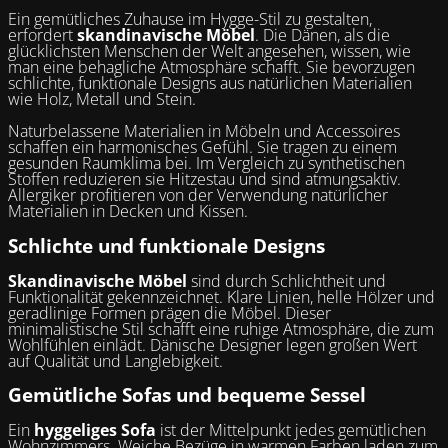
Ein gemütliches Zuhause im Hygge-Stil zu gestalten,
erfordert
skandinavische Möbel
. Die Dänen, als die
glücklichsten Menschen der Welt angesehen, wissen, wie
man eine behagliche Atmosphäre schafft. Sie bevorzugen
schlichte, funktionale Designs aus natürlichen Materialien
wie Holz, Metall und Stein.
Naturbelassene Materialien in Möbeln und Accessoires
schaffen ein harmonisches Gefühl. Sie tragen zu einem
gesunden Raumklima bei. Im Vergleich zu synthetischen
Stoffen reduzieren sie Hitzestau und sind atmungsaktiv.
Allergiker profitieren von der Verwendung natürlicher
Materialien in Decken und Kissen.
Schlichte und funktionale Designs
Skandinavische Möbel
sind durch Schlichtheit und
Funktionalität gekennzeichnet. Klare Linien, helle Hölzer und
geradlinige Formen prägen die Möbel. Dieser
minimalistische Stil schafft eine ruhige Atmosphäre, die zum
Wohlfühlen einlädt. Dänische Designer legen großen Wert
auf Qualität und Langlebigkeit.
Gemütliche Sofas und bequeme Sessel
Ein
hyggeliges Sofa
ist der Mittelpunkt jedes gemütlichen
Wohnzimmers. Weiche Bezüge in warmen Farben laden zum