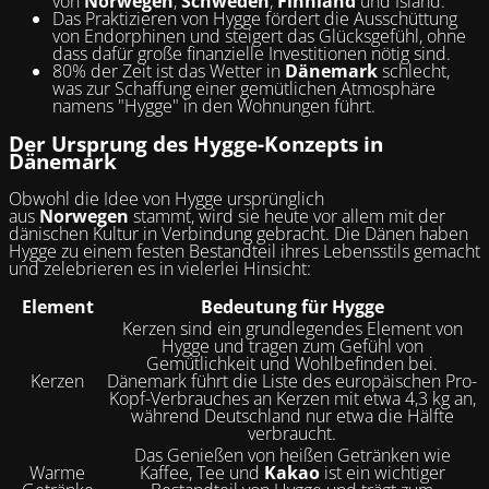
von
Norwegen
,
Schweden
,
Finnland
und Island.
Das Praktizieren von Hygge fördert die Ausschüttung
von Endorphinen und steigert das Glücksgefühl, ohne
dass dafür große finanzielle Investitionen nötig sind.
80% der Zeit ist das Wetter in
Dänemark
schlecht,
was zur Schaffung einer gemütlichen Atmosphäre
namens "Hygge" in den Wohnungen führt.
Der Ursprung des Hygge-Konzepts in
Dänemark
Obwohl die Idee von Hygge ursprünglich
aus
Norwegen
stammt, wird sie heute vor allem mit der
dänischen Kultur in Verbindung gebracht. Die Dänen haben
Hygge zu einem festen Bestandteil ihres Lebensstils gemacht
und zelebrieren es in vielerlei Hinsicht:
Element
Bedeutung für Hygge
Kerzen sind ein grundlegendes Element von
Hygge und tragen zum Gefühl von
Gemütlichkeit und Wohlbefinden bei.
Kerzen
Dänemark führt die Liste des europäischen Pro-
Kopf-Verbrauches an Kerzen mit etwa 4,3 kg an,
während Deutschland nur etwa die Hälfte
verbraucht.
Das Genießen von heißen Getränken wie
Warme
Kaffee, Tee und
Kakao
ist ein wichtiger