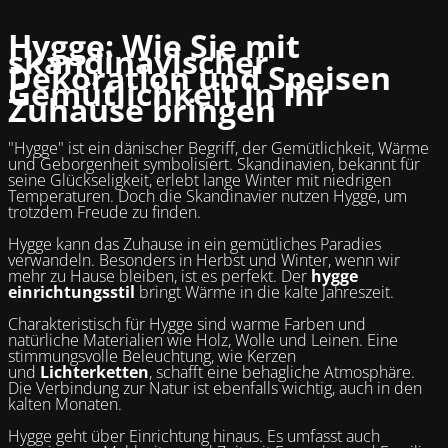
Hygge: Wie Sie mit
skandinavischer
Dekoration und Speisen
Gemütlichkeit in Ihr
Zuhause bringen
"Hygge" ist ein dänischer Begriff, der Gemütlichkeit, Wärme
und Geborgenheit symbolisiert. Skandinavien, bekannt für
seine Glückseligkeit, erlebt lange Winter mit niedrigen
Temperaturen. Doch die Skandinavier nutzen Hygge, um
trotzdem Freude zu finden.
Hygge kann das Zuhause in ein gemütliches Paradies
verwandeln. Besonders in Herbst und Winter, wenn wir
mehr zu Hause bleiben, ist es perfekt. Der
hygge
einrichtungsstil
bringt Wärme in die kalte Jahreszeit.
Charakteristisch für Hygge sind warme Farben und
natürliche Materialien wie Holz, Wolle und Leinen. Eine
stimmungsvolle Beleuchtung, wie Kerzen
und
Lichterketten
, schafft eine behagliche Atmosphäre.
Die Verbindung zur Natur ist ebenfalls wichtig, auch in den
kalten Monaten.
Hygge geht über Einrichtung hinaus. Es umfasst auch