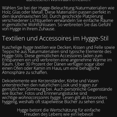
Wählen Sie bei der Hygge-Beleuchtung Naturmaterialien wie
Holz, Glas oder Metall. Diese Materialien passen perfekt in
den skandinavischen Stil. Durch geschickte Platzierung
verschiedener Lichtquellen verwandeln Sie einfache Räume
in gemütliche Wohlfühloasen. So verbreiten Sie das Gefühl
von Hygge in Ihrem Zuhause.
Textilien und Accessoires im Hygge-Stil
Kuschelige
hygge textilien
wie Decken, Kissen und Felle sowie
Teppiche aus Naturmaterialien sind typische Elemente des
Hygge-Stils. Diese gemütlichen Accessoires laden zum
Entspannen ein und verbreiten eine angenehme Wärme im
Raum. Über 30 Prozent der Dänen verfügen sogar über
einen Ofen oder Kamin im Haus, um eine behagliche
Atmosphäre zu schaffen.
Dekoelemente wie Kerzenständer, Körbe und Vasen
unterstreichen den natürlichen Look und tragen zur
gemütlichen Stimmung bei. Auch persönliche Gegenstände
wie Bücher, Fotos und Erinnerungsstücke sind
wichtige
wohnaccessoires hygge
. Lesen gilt als besonders
hyggelig, weshalb oft stapelweise Bücher zu sehen sind.
Hygge betont die Wertschätzung für einfache
Freuden des Lebens wie ein liebevoll