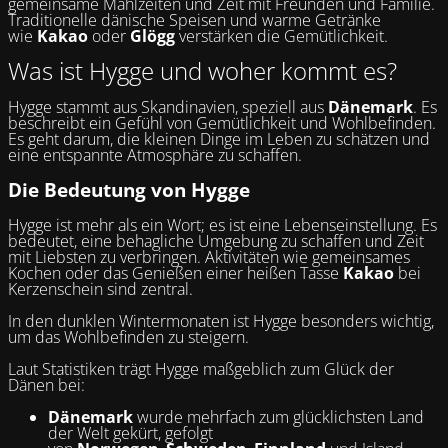
gemeinsame Mahlzeiten und Zeit mit Freunden und Familie.
Traditionelle dänische Speisen und warme Getränke
wie
Kakao
oder
Glögg
verstärken die Gemütlichkeit.
Was ist Hygge und woher kommt es?
Hygge stammt aus Skandinavien, speziell aus
Dänemark
. Es
beschreibt ein Gefühl von Gemütlichkeit und Wohlbefinden.
Es geht darum, die kleinen Dinge im Leben zu schätzen und
eine entspannte Atmosphäre zu schaffen.
Die Bedeutung von Hygge
Hygge ist mehr als ein Wort; es ist eine Lebenseinstellung. Es
bedeutet, eine behagliche Umgebung zu schaffen und Zeit
mit Liebsten zu verbringen. Aktivitäten wie gemeinsames
Kochen oder das Genießen einer heißen Tasse
Kakao
bei
Kerzenschein sind zentral.
In den dunklen Wintermonaten ist Hygge besonders wichtig,
um das Wohlbefinden zu steigern.
Laut Statistiken trägt Hygge maßgeblich zum Glück der
Dänen bei:
Dänemark
wurde mehrfach zum glücklichsten Land
der Welt gekürt, gefolgt