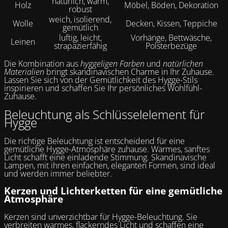
natürlich, warm,
Holz
Möbel, Böden, Dekoration
robust
weich, isolierend,
Wolle
Decken, Kissen, Teppiche
gemütlich
luftig, leicht,
Vorhänge, Bettwäsche,
Leinen
strapazierfähig
Polsterbezüge
Die Kombination aus
hyggeligen Farben
und
natürlichen
Materialien
bringt skandinavischen Charme in Ihr Zuhause.
Lassen Sie sich von der Gemütlichkeit des Hygge-Stils
inspirieren und schaffen Sie Ihr persönliches Wohlfühl-
Zuhause.
Beleuchtung als Schlüsselelement für
Hygge
Die richtige Beleuchtung ist entscheidend für eine
gemütliche Hygge-Atmosphäre zuhause. Warmes, sanftes
Licht schafft eine einladende Stimmung. Skandinavische
Lampen, mit ihren einfachen, eleganten Formen, sind ideal
und werden immer beliebter.
Kerzen und Lichterketten für eine gemütliche
Atmosphäre
Kerzen sind unverzichtbar für Hygge-Beleuchtung. Sie
verbreiten warmes, flackerndes Licht und schaffen eine