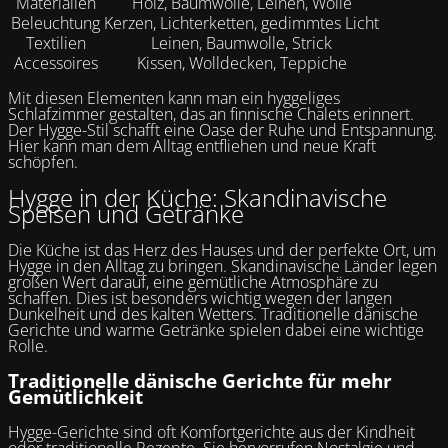
Materialien
Holz, Baumwolle, Leinen, Wolle
Beleuchtung
Kerzen, Lichterketten, gedimmtes Licht
Textilien
Leinen, Baumwolle, Strick
Accessoires
Kissen, Wolldecken, Teppiche
Mit diesen Elementen kann man ein hyggeliges
Schlafzimmer gestalten, das an finnische Chalets erinnert.
Der Hygge-Stil schafft eine Oase der Ruhe und Entspannung.
Hier kann man dem Alltag entfliehen und neue Kraft
schöpfen.
Hygge in der Küche: Skandinavische
Speisen und Getränke
Die Küche ist das Herz des Hauses und der perfekte Ort, um
Hygge in den Alltag zu bringen. Skandinavische Länder legen
großen Wert darauf, eine gemütliche Atmosphäre zu
schaffen. Dies ist besonders wichtig wegen der langen
Dunkelheit und des kalten Wetters. Traditionelle dänische
Gerichte und warme Getränke spielen dabei eine wichtige
Rolle.
Traditionelle dänische Gerichte für mehr
Gemütlichkeit
Hygge-Gerichte sind oft Komfortgerichte aus der Kindheit
oder traditionelle Rezepte. Sie hervorrufen Nostalgie und